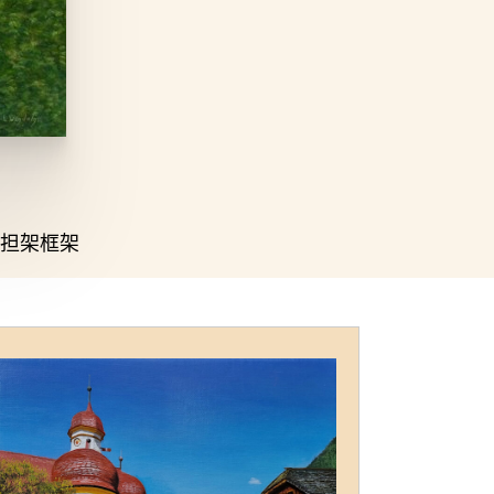
）
担架框架