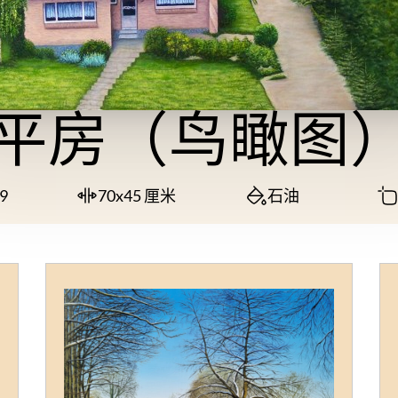
平房（鸟瞰图
9
70x45 厘米
石油