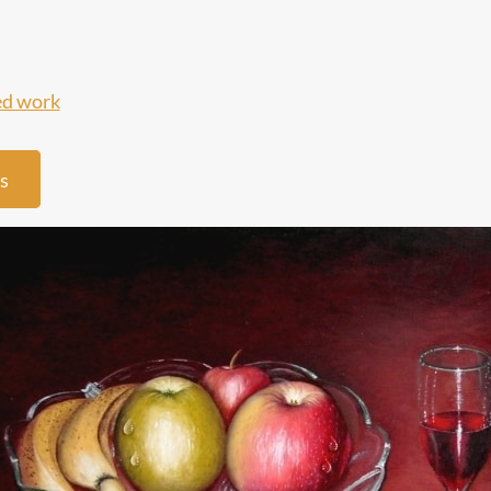
d work
s