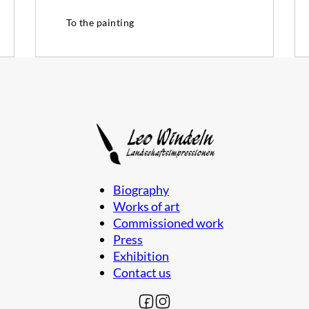
To the painting
Biography
Works of art
Commissioned work
Press
Exhibition
Contact us
Follow me on Facebook
Follow me on Instagram