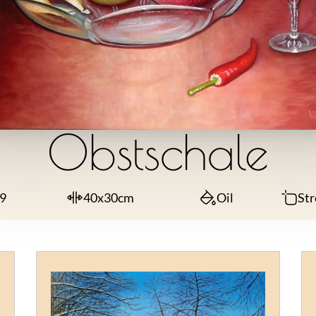
Obstschale
9
40x30cm
Oil
Str