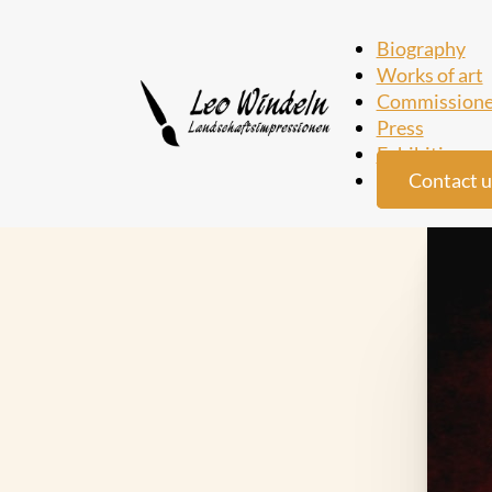
Biography
Works of art
Commissione
Press
Exhibition
Contact u